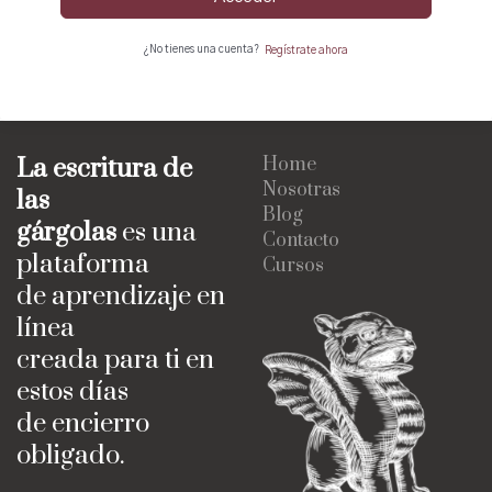
¿No tienes una cuenta?
Regístrate ahora
La escritura de
Home
Nosotras
las
Blog
gárgolas
es una
Contacto
plataforma
Cursos
de aprendizaje en
línea
creada para ti en
estos días
de encierro
obligado.