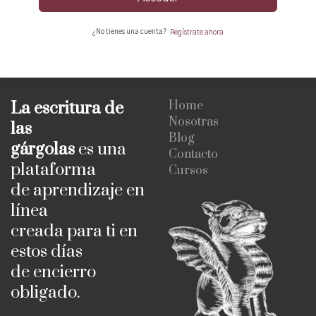
¿No tienes una cuenta?
Regístrate ahora
La escritura de
Home
Nosotras
las
Blog
gárgolas
es una
Contacto
plataforma
Cursos
de aprendizaje en
línea
creada para ti en
estos días
de encierro
obligado.