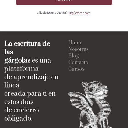
¿No tienes una cuenta?
Regístrate ahora
La escritura de
Home
Nosotras
las
Blog
gárgolas
es una
Contacto
plataforma
Cursos
de aprendizaje en
línea
creada para ti en
estos días
de encierro
obligado.