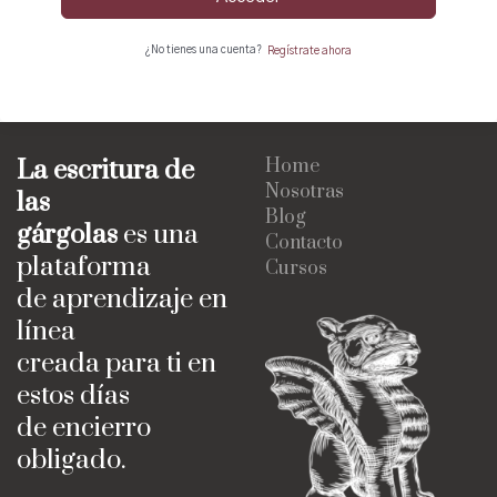
¿No tienes una cuenta?
Regístrate ahora
La escritura de
Home
Nosotras
las
Blog
gárgolas
es una
Contacto
plataforma
Cursos
de aprendizaje en
línea
creada para ti en
estos días
de encierro
obligado.