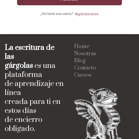
¿No tienes una cuenta?
Regístrate ahora
La escritura de
Home
Nosotras
las
Blog
gárgolas
es una
Contacto
plataforma
Cursos
de aprendizaje en
línea
creada para ti en
estos días
de encierro
obligado.