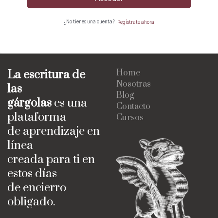
¿No tienes una cuenta?
Regístrate ahora
La escritura de
Home
Nosotras
las
Blog
gárgolas
es una
Contacto
plataforma
Cursos
de aprendizaje en
línea
creada para ti en
estos días
de encierro
obligado.