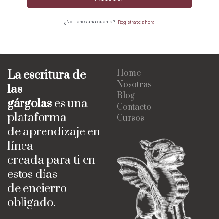
¿No tienes una cuenta?
Regístrate ahora
La escritura de
Home
Nosotras
las
Blog
gárgolas
es una
Contacto
plataforma
Cursos
de aprendizaje en
línea
creada para ti en
estos días
de encierro
obligado.