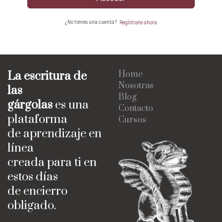
¿No tienes una cuenta?
Regístrate ahora
La escritura de
Home
Nosotras
las
Blog
gárgolas
es una
Contacto
plataforma
Cursos
de aprendizaje en
línea
creada para ti en
estos días
de encierro
obligado.