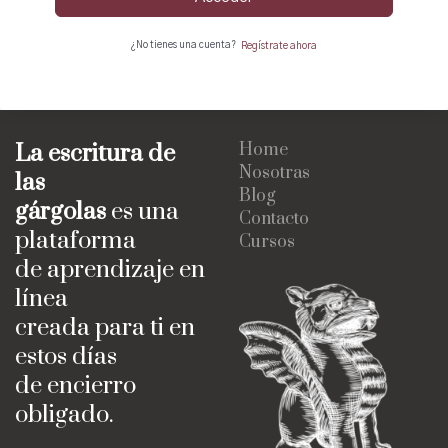
¿No tienes una cuenta?
Regístrate ahora
La escritura de
Home
Nosotras
las
Blog
gárgolas
es una
Contacto
plataforma
Cursos
de aprendizaje en
línea
creada para ti en
estos días
de encierro
obligado.