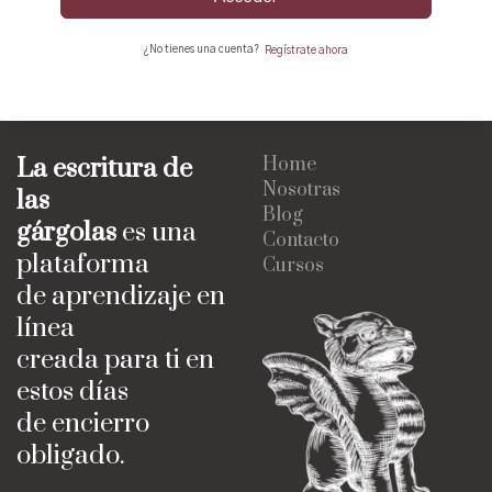
¿No tienes una cuenta?
Regístrate ahora
La escritura de
Home
Nosotras
las
Blog
gárgolas
es una
Contacto
plataforma
Cursos
de aprendizaje en
línea
creada para ti en
estos días
de encierro
obligado.