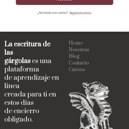
¿No tienes una cuenta?
Regístrate ahora
La escritura de
Home
Nosotras
las
Blog
gárgolas
es una
Contacto
plataforma
Cursos
de aprendizaje en
línea
creada para ti en
estos días
de encierro
obligado.