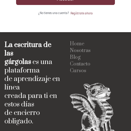
¿No tienes una cuenta?
Regístrate ahora
La escritura de
Home
Nosotras
las
Blog
gárgolas
es una
Contacto
plataforma
Cursos
de aprendizaje en
línea
creada para ti en
estos días
de encierro
obligado.